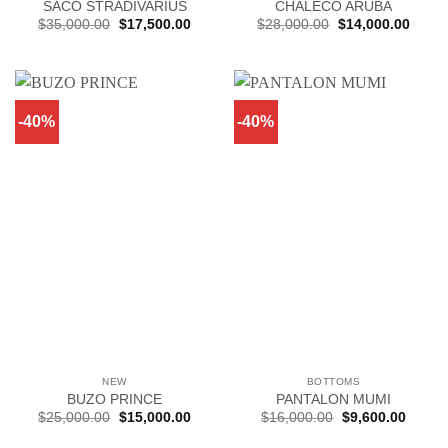
SACO STRADIVARIUS
CHALECO ARUBA
El
El
El
El
$
35,000.00
$
17,500.00
$
28,000.00
$
14,000.00
precio
precio
precio
precio
original
actual
original
actual
era:
es:
era:
es:
$35,000.00.
$17,500.00.
$28,000.00.
$14,0
-40%
-40%
NEW
BOTTOMS
BUZO PRINCE
PANTALON MUMI
El
El
El
El
$
25,000.00
$
15,000.00
$
16,000.00
$
9,600.00
precio
precio
precio
precio
original
actual
original
actual