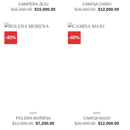
CAMPERA JEJU
CAMISA CAIRO
El
El
El
El
$
25,000.00
$
15,000.00
$
20,000.00
$
12,000.00
precio
precio
precio
precio
original
actual
original
actual
era:
es:
era:
es:
$25,000.00.
$15,000.00.
$20,000.00.
$12,0
-40%
-40%
NEW
NEW
POLERA MORENA
CAMISA MAJO
El
El
El
El
$
12,000.00
$
7,200.00
$
20,000.00
$
12,000.00
precio
precio
precio
precio