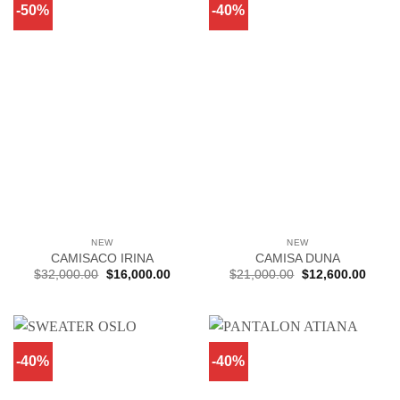
-50%
-40%
NEW
NEW
CAMISACO IRINA
CAMISA DUNA
El
El
El
El
$
32,000.00
$
16,000.00
$
21,000.00
$
12,600.00
precio
precio
precio
precio
original
actual
original
actual
era:
es:
era:
es:
$32,000.00.
$16,000.00.
$21,000.00.
$12,6
-40%
-40%