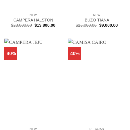
NEW
NEW
CAMPERA HALSTON
BUZO TIANA
El
El
El
El
$
23,000.00
$
13,800.00
$
15,000.00
$
9,000.00
precio
precio
precio
precio
original
actual
original
actual
era:
es:
era:
es:
$23,000.00.
$13,800.00.
$15,000.00.
$9,000
-40%
-40%
NEW
REBAJAS