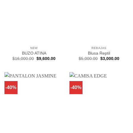
NEW
REBAJAS
BUZO ATINA
Blusa Reptil
El
El
El
El
$
16,000.00
$
9,600.00
$
5,000.00
$
3,000.00
precio
precio
precio
precio
original
actual
original
actual
era:
es:
era:
es:
$16,000.00.
$9,600.00.
$5,000.00.
$3,000
-40%
-40%