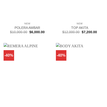
NEW
NEW
POLERA AMBAR
TOP AKITA
El
El
El
El
$
10,000.00
$
6,000.00
$
12,000.00
$
7,200.00
precio
precio
precio
precio
original
actual
original
actual
era:
es:
era:
es:
$10,000.00.
$6,000.00.
$12,000.00.
$7,200
-40%
-40%