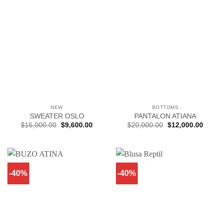
NEW
BOTTOMS
SWEATER OSLO
PANTALON ATIANA
El
El
El
El
$
16,000.00
$
9,600.00
$
20,000.00
$
12,000.00
precio
precio
precio
precio
original
actual
original
actual
era:
es:
era:
es:
$16,000.00.
$9,600.00.
$20,000.00.
$12,0
-40%
-40%