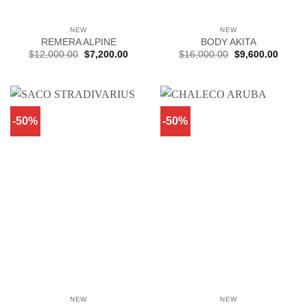
NEW
NEW
REMERA ALPINE
BODY AKITA
El
El
El
El
$
12,000.00
$
7,200.00
$
16,000.00
$
9,600.00
precio
precio
precio
precio
original
actual
original
actual
era:
es:
era:
es:
$12,000.00.
$7,200.00.
$16,000.00.
$9,600
-50%
-50%
NEW
NEW