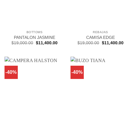
BOTTOMS
REBAJAS
PANTALON JASMINE
CAMISA EDGE
El
El
El
El
$
19,000.00
$
11,400.00
$
19,000.00
$
11,400.00
precio
precio
precio
precio
original
actual
original
actual
era:
es:
era:
es:
$19,000.00.
$11,400.00.
$19,000.00.
$11,4
-40%
-40%