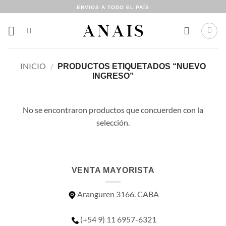
Saltar
ENVIOS A TODO EL PAÍS
al
contenido
INICIO
/
PRODUCTOS ETIQUETADOS “NUEVO
INGRESO”
No se encontraron productos que concuerden con la
selección.
VENTA MAYORISTA
Aranguren 3166. CABA
(+54 9) 11 6957-6321