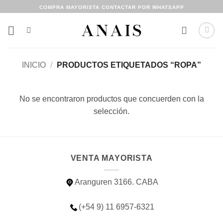
Saltar
COMPRA MAYORISTA CONTACTAR POR WHATSAPP
al
contenido
INICIO
/
PRODUCTOS ETIQUETADOS “ROPA”
No se encontraron productos que concuerden con la
selección.
VENTA MAYORISTA
Aranguren 3166. CABA
(+54 9) 11 6957-6321