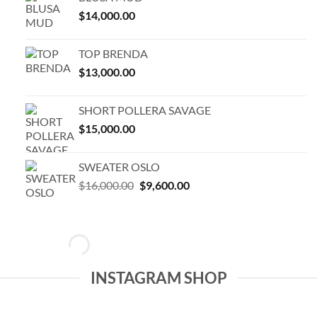
$
14,000.00
TOP BRENDA
$
13,000.00
SHORT POLLERA SAVAGE
$
15,000.00
SWEATER OSLO
El
El
$
16,000.00
$
9,600.00
precio
precio
original
actual
era:
es:
$16,000.00.
$9,600.00.
INSTAGRAM SHOP