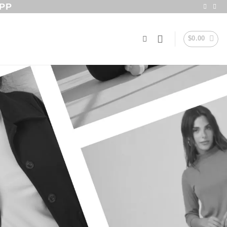
PP
$
0.00