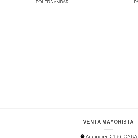
POLERA AMBAR
P
VENTA MAYORISTA
Aranguren 3166. CABA