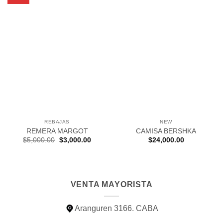
REBAJAS
NEW
REMERA MARGOT
CAMISA BERSHKA
El
El
$
5,000.00
$
3,000.00
$
24,000.00
precio
precio
original
actual
era:
es:
$5,000.00.
$3,000.00.
VENTA MAYORISTA
Aranguren 3166. CABA