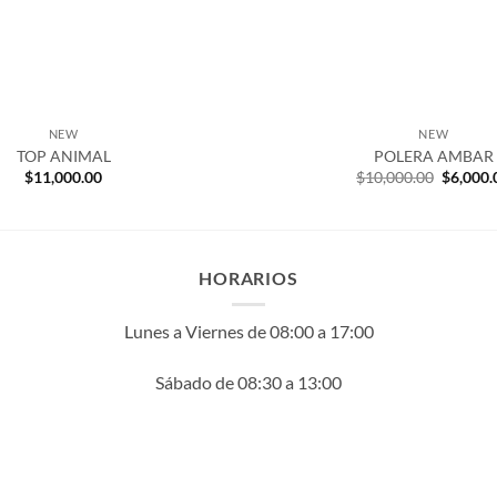
NEW
NEW
TOP ANIMAL
POLERA AMBAR
El
$
11,000.00
$
10,000.00
$
6,000.
precio
original
era:
$10,000
HORARIOS
Lunes a Viernes de 08:00 a 17:00
Sábado de 08:30 a 13:00