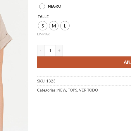
NEGRO
TALLE
S
M
L
LIMPIAR
BLUSA BUSS cantidad
AÑ
SKU:
1323
Categorías:
NEW
,
TOPS
,
VER TODO