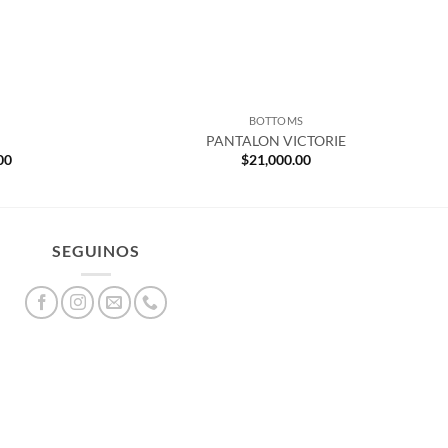
BOTTOMS
PANTALON VICTORIE
El
00
$
21,000.00
precio
actual
es:
.00.
$6,000.00.
SEGUINOS