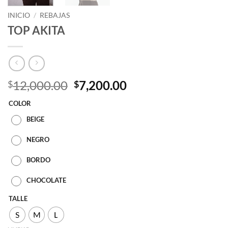
INICIO
/
REBAJAS
TOP AKITA
El
El
12,000.00
7,200.00
$
$
precio
precio
COLOR
original
actual
era:
es:
BEIGE
$12,000.00.
$7,200.00.
NEGRO
BORDO
CHOCOLATE
TALLE
S
M
L